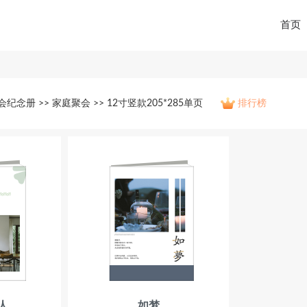
首页
会纪念册 >> 家庭聚会 >> 12寸竖款205*285单页
排行榜
人
如梦