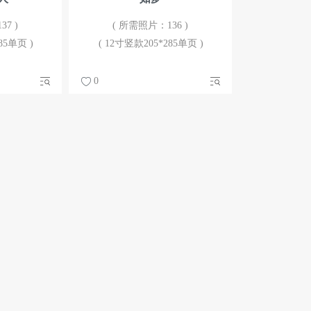
7 )
( 所需照片：136 )
85单页 )
( 12寸竖款205*285单页 )
0