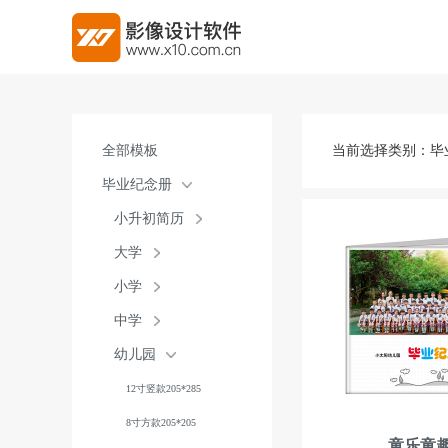
全部模板
当前选择类别：
毕
毕业纪念册
小升初简历
大学
小学
中学
幼儿园
12寸竖款205*285
8寸方款205*205
童乐童