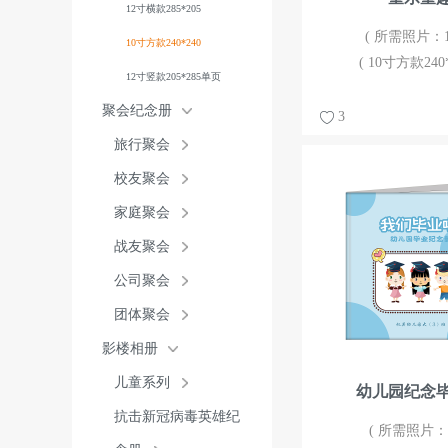
12寸横款285*205
( 所需照片：12
10寸方款240*240
( 10寸方款240*
12寸竖款205*285单页
聚会纪念册
3
旅行聚会
校友聚会
家庭聚会
战友聚会
公司聚会
团体聚会
影楼相册
儿童系列
幼儿园纪念
抗击新冠病毒英雄纪
( 所需照片：6