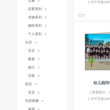
念册
( 10寸方款240*
恋爱系列
2
求婚系列
婚纱系列
个人系列
台历
宝宝
家庭
旅行
百搭
幼儿园同
挂历
宝宝
( 所需照片：10
( 10寸方款240*
百搭相册
旅游