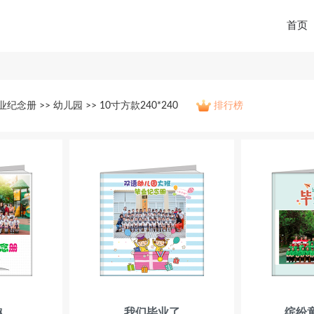
首页
业纪念册 >> 幼儿园 >> 10寸方款240*240
排行榜
趣
我们毕业了
缤纷